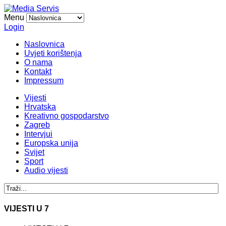
Menu
Login
Naslovnica
Uvjeti korištenja
O nama
Kontakt
Impressum
Vijesti
Hrvatska
Kreativno gospodarstvo
Zagreb
Intervjui
Europska unija
Svijet
Sport
Audio vijesti
VIJESTI U 7