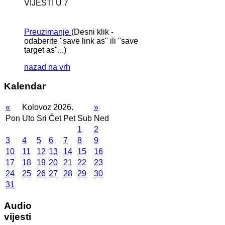
VIJESTI U 7
Preuzimanje
(Desni klik -
odaberite "save link as" ili "save
target as"...)
nazad na vrh
Kalendar
«
Kolovoz 2026.
»
Pon
Uto
Sri
Čet
Pet
Sub
Ned
1
2
3
4
5
6
7
8
9
10
11
12
13
14
15
16
17
18
19
20
21
22
23
24
25
26
27
28
29
30
31
Audio
vijesti