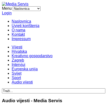
Menu
Login
Naslovnica
Uvjeti korištenja
O nama
Kontakt
Impressum
Vijesti
Hrvatska
Kreativno gospodarstvo
Zagreb
Intervjui
Europska unija
Svijet
Sport
Audio vijesti
Audio vijesti - Media Servis