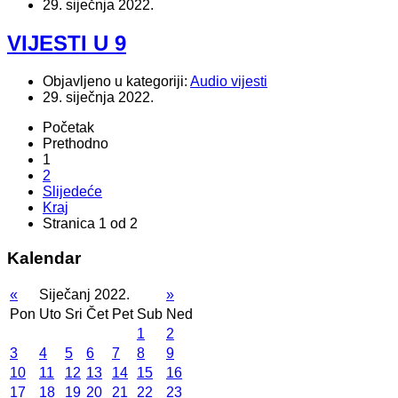
29. siječnja 2022.
VIJESTI U 9
Objavljeno u kategoriji:
Audio vijesti
29. siječnja 2022.
Početak
Prethodno
1
2
Slijedeće
Kraj
Stranica 1 od 2
Kalendar
«
Siječanj 2022.
»
Pon
Uto
Sri
Čet
Pet
Sub
Ned
1
2
3
4
5
6
7
8
9
10
11
12
13
14
15
16
17
18
19
20
21
22
23