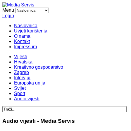
Menu
Login
Naslovnica
Uvjeti korištenja
O nama
Kontakt
Impressum
Vijesti
Hrvatska
Kreativno gospodarstvo
Zagreb
Intervjui
Europska unija
Svijet
Sport
Audio vijesti
Audio vijesti - Media Servis