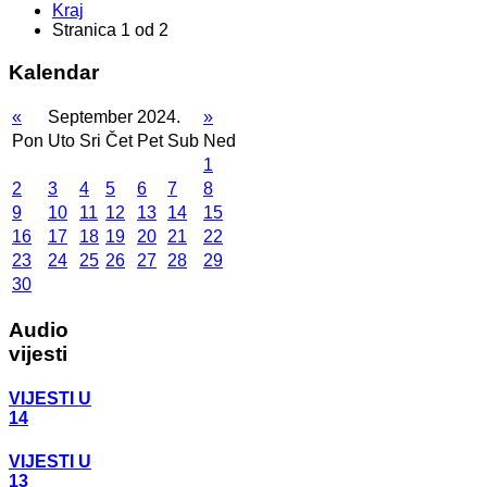
Kraj
Stranica 1 od 2
Kalendar
«
September 2024.
»
Pon
Uto
Sri
Čet
Pet
Sub
Ned
1
2
3
4
5
6
7
8
9
10
11
12
13
14
15
16
17
18
19
20
21
22
23
24
25
26
27
28
29
30
Audio
vijesti
VIJESTI U
14
VIJESTI U
13