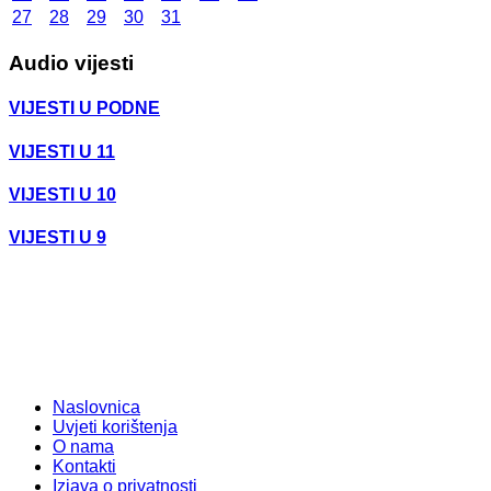
27
28
29
30
31
Audio vijesti
VIJESTI U PODNE
VIJESTI U 11
VIJESTI U 10
VIJESTI U 9
Naslovnica
Uvjeti korištenja
O nama
Kontakti
Izjava o privatnosti