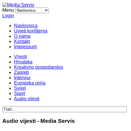
Menu
Login
Naslovnica
Uvjeti korištenja
O nama
Kontakt
Impressum
Vijesti
Hrvatska
Kreativno gospodarstvo
Zagreb
Intervjui
Europska unija
Svijet
Sport
Audio vijesti
Audio vijesti - Media Servis