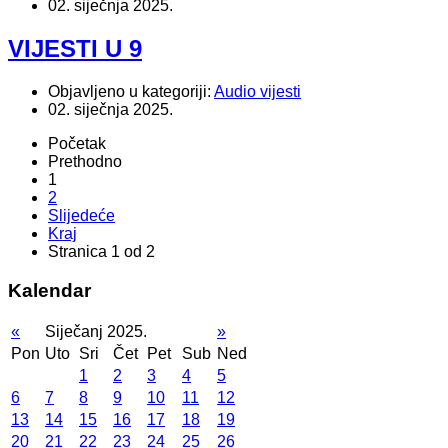
02. siječnja 2025.
VIJESTI U 9
Objavljeno u kategoriji:
Audio vijesti
02. siječnja 2025.
Početak
Prethodno
1
2
Slijedeće
Kraj
Stranica 1 od 2
Kalendar
«
Siječanj 2025.
»
Pon
Uto
Sri
Čet
Pet
Sub
Ned
1
2
3
4
5
6
7
8
9
10
11
12
13
14
15
16
17
18
19
20
21
22
23
24
25
26