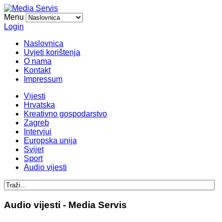
Menu
Login
Naslovnica
Uvjeti korištenja
O nama
Kontakt
Impressum
Vijesti
Hrvatska
Kreativno gospodarstvo
Zagreb
Intervjui
Europska unija
Svijet
Sport
Audio vijesti
Audio vijesti - Media Servis