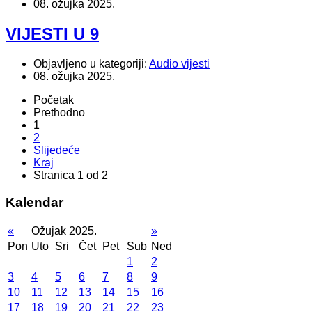
08. ožujka 2025.
VIJESTI U 9
Objavljeno u kategoriji:
Audio vijesti
08. ožujka 2025.
Početak
Prethodno
1
2
Slijedeće
Kraj
Stranica 1 od 2
Kalendar
«
Ožujak 2025.
»
Pon
Uto
Sri
Čet
Pet
Sub
Ned
1
2
3
4
5
6
7
8
9
10
11
12
13
14
15
16
17
18
19
20
21
22
23