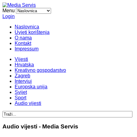
Menu
Login
Naslovnica
Uvjeti korištenja
O nama
Kontakt
Impressum
Vijesti
Hrvatska
Kreativno gospodarstvo
Zagreb
Intervjui
Europska unija
Svijet
Sport
Audio vijesti
Audio vijesti - Media Servis