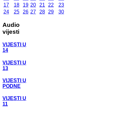
17
18
19
20
21
22
23
24
25
26
27
28
29
30
Audio
vijesti
VIJESTI U
14
VIJESTI U
13
VIJESTI U
PODNE
VIJESTI U
11