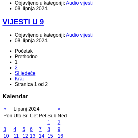
Objavljeno u kategoriji:
Audio vijesti
08. lipnja 2024.
VIJESTI U 9
Objavljeno u kategoriji:
Audio vijesti
08. lipnja 2024.
Početak
Prethodno
1
2
Slijedeće
Kraj
Stranica 1 od 2
Kalendar
«
Lipanj 2024.
»
Pon
Uto
Sri
Čet
Pet
Sub
Ned
1
2
3
4
5
6
7
8
9
10
11
12
13
14
15
16