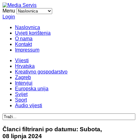
Menu
Login
Naslovnica
Uvjeti korištenja
O nama
Kontakt
Impressum
Vijesti
Hrvatska
Kreativno gospodarstvo
Zagreb
Intervjui
Europska unija
Svijet
Sport
Audio vijesti
Članci filtrirani po datumu: Subota,
08 lipnja 2024