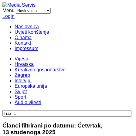
Menu
Login
Naslovnica
Uvjeti korištenja
O nama
Kontakt
Impressum
Vijesti
Hrvatska
Kreativno gospodarstvo
Zagreb
Intervjui
Europska unija
Svijet
Sport
Audio vijesti
Članci filtrirani po datumu: Četvrtak,
13 studenoga 2025