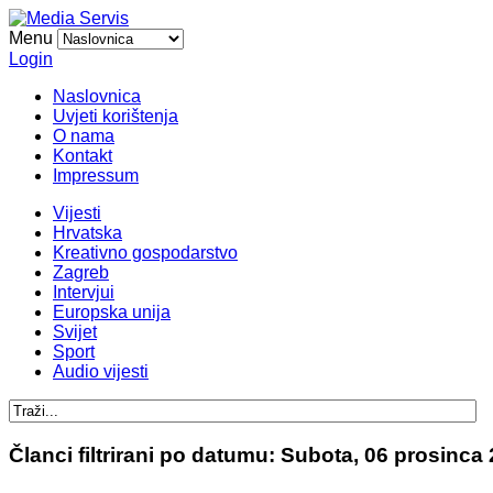
Menu
Login
Naslovnica
Uvjeti korištenja
O nama
Kontakt
Impressum
Vijesti
Hrvatska
Kreativno gospodarstvo
Zagreb
Intervjui
Europska unija
Svijet
Sport
Audio vijesti
Članci filtrirani po datumu: Subota, 06 prosinca