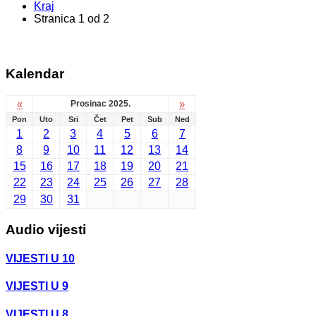
Kraj
Stranica 1 od 2
Kalendar
«
»
Prosinac 2025.
Pon
Uto
Sri
Čet
Pet
Sub
Ned
1
2
3
4
5
6
7
8
9
10
11
12
13
14
15
16
17
18
19
20
21
22
23
24
25
26
27
28
29
30
31
Audio vijesti
VIJESTI U 10
VIJESTI U 9
VIJESTI U 8