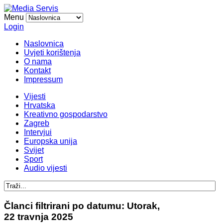
Menu
Login
Naslovnica
Uvjeti korištenja
O nama
Kontakt
Impressum
Vijesti
Hrvatska
Kreativno gospodarstvo
Zagreb
Intervjui
Europska unija
Svijet
Sport
Audio vijesti
Članci filtrirani po datumu: Utorak,
22 travnja 2025