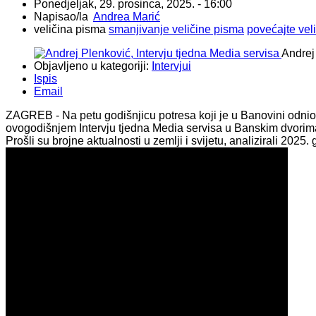
Ponedjeljak, 29. prosinca, 2025. - 16:00
Napisao/la
Andrea Marić
veličina pisma
smanjivanje veličine pisma
povećajte vel
Andrej
Objavljeno u kategoriji:
Intervjui
Ispis
Email
ZAGREB - Na petu godišnjicu potresa koji je u Banovini odnio
ovogodišnjem Intervju tjedna Media servisa u Banskim dvori
Prošli su brojne aktualnosti u zemlji i svijetu, analizirali 2025. 