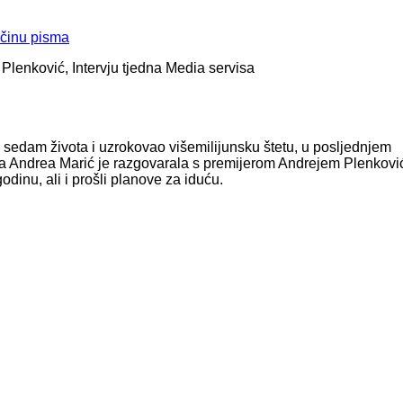
ičinu pisma
 Plenković, Intervju tjedna Media servisa
 sedam života i uzrokovao višemilijunsku štetu, u posljednjem
ma Andrea Marić je razgovarala s premijerom Andrejem Plenkov
godinu, ali i prošli planove za iduću.