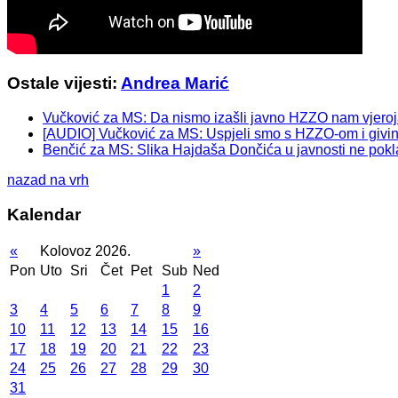
Ostale vijesti:
Andrea Marić
Vučković za MS: Da nismo izašli javno HZZO nam vjeroj
[AUDIO] Vučković za MS: Uspjeli smo s HZZO-om i givin
Benčić za MS: Slika Hajdaša Dončića u javnosti ne pokla
nazad na vrh
Kalendar
«
Kolovoz 2026.
»
Pon
Uto
Sri
Čet
Pet
Sub
Ned
1
2
3
4
5
6
7
8
9
10
11
12
13
14
15
16
17
18
19
20
21
22
23
24
25
26
27
28
29
30
31