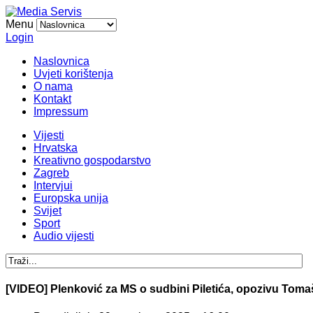
Menu
Login
Naslovnica
Uvjeti korištenja
O nama
Kontakt
Impressum
Vijesti
Hrvatska
Kreativno gospodarstvo
Zagreb
Intervjui
Europska unija
Svijet
Sport
Audio vijesti
[VIDEO] Plenković za MS o sudbini Piletića, opozivu Tomaše