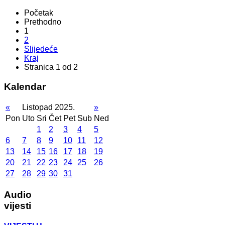
Početak
Prethodno
1
2
Slijedeće
Kraj
Stranica 1 od 2
Kalendar
«
Listopad 2025.
»
Pon
Uto
Sri
Čet
Pet
Sub
Ned
1
2
3
4
5
6
7
8
9
10
11
12
13
14
15
16
17
18
19
20
21
22
23
24
25
26
27
28
29
30
31
Audio
vijesti