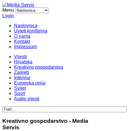
Menu
Login
Naslovnica
Uvjeti korištenja
O nama
Kontakt
Impressum
Vijesti
Hrvatska
Kreativno gospodarstvo
Zagreb
Intervjui
Europska unija
Svijet
Sport
Audio vijesti
Kreativno gospodarstvo - Media
Servis