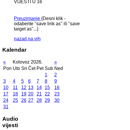
VIJESTI U 16
Preuzimanje
(Desni klik -
odaberite "save link as" ili "save
target as"...)
nazad na vrh
Kalendar
«
Kolovoz 2026.
»
Pon
Uto
Sri
Čet
Pet
Sub
Ned
1
2
3
4
5
6
7
8
9
10
11
12
13
14
15
16
17
18
19
20
21
22
23
24
25
26
27
28
29
30
31
Audio
vijesti