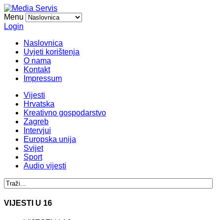
Menu
Login
Naslovnica
Uvjeti korištenja
O nama
Kontakt
Impressum
Vijesti
Hrvatska
Kreativno gospodarstvo
Zagreb
Intervjui
Europska unija
Svijet
Sport
Audio vijesti
VIJESTI U 16