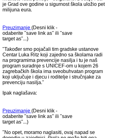
je Grad ove godine u sigurnost škola uložio pet
milijuna eura.
Preuzimanje
(Desni klik -
odaberite "save link as" ili "save
target as"...)
"Također smo pojačali tim gradske ustanove
Centar Luka Ritz koji zajedno sa školama radi
na programima prevencije nasilja i tu je naš
program suradnje s UNICEF-om u kojem 26
zagrebačkih škola ima sveobuhvatan program
koji uključuje i djecu i roditelje i stručnjake za
prevenciju nasilja."
Ipak naglašava:
Preuzimanje
(Desni klik -
odaberite "save link as" ili "save
target as"...)
"No opet, moramo naglasiti, ovaj napad se
dogodio u zajednici, škola ne može biti ona