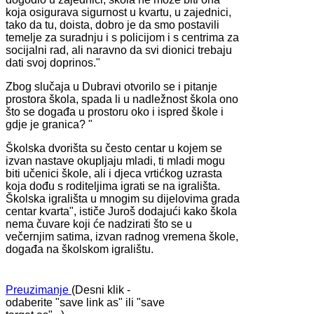
koja osigurava sigurnost u kvartu, u zajednici,
tako da tu, doista, dobro je da smo postavili
temelje za suradnju i s policijom i s centrima za
socijalni rad, ali naravno da svi dionici trebaju
dati svoj doprinos."
Zbog slučaja u Dubravi otvorilo se i pitanje
prostora škola, spada li u nadležnost škola ono
što se događa u prostoru oko i ispred škole i
gdje je granica? "
​Školska dvorišta su često centar u kojem se
izvan nastave okupljaju mladi, ti mladi mogu
biti učenici škole, ali i djeca vrtićkog uzrasta
koja dođu s roditeljima igrati se na igrališta.
Školska igrališta u mnogim su dijelovima grada
centar kvarta", ističe Juroš dodajući kako škola
nema čuvare koji će nadzirati što se u
večernjim satima, izvan radnog vremena škole,
događa na školskom igralištu.
Preuzimanje
(Desni klik -
odaberite "save link as" ili "save