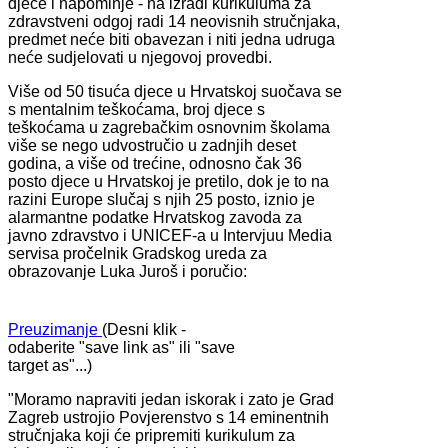
djece i napominje - na izradi kurikuluma za
zdravstveni odgoj radi 14 neovisnih stručnjaka,
predmet neće biti obavezan i niti jedna udruga
neće sudjelovati u njegovoj provedbi.
​Više od 50 tisuća djece u Hrvatskoj suočava se
s mentalnim teškoćama, broj djece s
teškoćama u zagrebačkim osnovnim školama
više se nego udvostručio u zadnjih deset
godina, a više od trećine, odnosno čak 36
posto djece u Hrvatskoj je pretilo, dok je to na
razini Europe slučaj s njih 25 posto, iznio je
alarmantne podatke Hrvatskog zavoda za
javno zdravstvo i UNICEF-a u Intervjuu Media
servisa pročelnik Gradskog ureda za
obrazovanje Luka Juroš i poručio:
Preuzimanje
(Desni klik -
odaberite "save link as" ili "save
target as"...)
"Moramo napraviti jedan iskorak i zato je Grad
Zagreb ustrojio Povjerenstvo s 14 eminentnih
stručnjaka koji će pripremiti kurikulum za