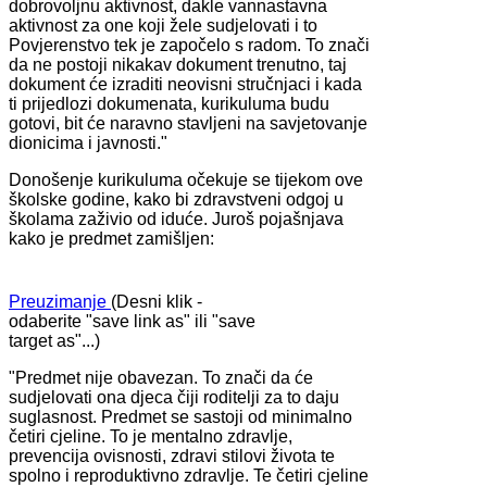
dobrovoljnu aktivnost, dakle vannastavna
aktivnost za one koji žele sudjelovati i to
Povjerenstvo tek je započelo s radom. To znači
da ne postoji nikakav dokument trenutno, taj
dokument će izraditi neovisni stručnjaci i kada
ti prijedlozi dokumenata, kurikuluma budu
gotovi, bit će naravno stavljeni na savjetovanje
dionicima i javnosti."
Donošenje kurikuluma očekuje se tijekom ove
školske godine, kako bi zdravstveni odgoj u
školama zaživio od iduće. Juroš pojašnjava
kako je predmet zamišljen:
Preuzimanje
(Desni klik -
odaberite "save link as" ili "save
target as"...)
"Predmet nije obavezan. To znači da će
sudjelovati ona djeca čiji roditelji za to daju
suglasnost. Predmet se sastoji od minimalno
četiri cjeline. To je mentalno zdravlje,
prevencija ovisnosti, zdravi stilovi života te
spolno i reproduktivno zdravlje. Te četiri cjeline