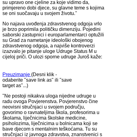
su upravo one cjeline za koje vidimo da,
primjereno dobi djece, su glavne teme s kojima
se oni suočavaju u svojem životu."
No najava uvođenja zdravstvenog odgoja vrlo
je brzo poprimila političku dimenziju. Pojedini
saborski zastupnici i europarlamentarci optužili
su Grad za nametanje ideološki obojenog
zdravstvenog odgoja, a najviše kontroverzi
izazvalo je pitanje uloge Udruge Status M u
cijeloj priči. O ulozi sporne udruge Juroš kaže:
Preuzimanje
(Desni klik -
odaberite "save link as" ili "save
target as"...)
"Ne postoji nikakva uloga nijedne udruge u
radu ovoga Povjerenstva. Povjerenstvo čine
neovisni stručnjaci u svojem području,
govorimo o ravnateljima škola, profesorima u
školama, liječnicima školske medicine,
psiholozima, liječnicima u bolnicama koji se
bave djecom s mentalnim teškoćama. Tu su
stručnjaci iz javnoga zdravstva, znanstvenici s