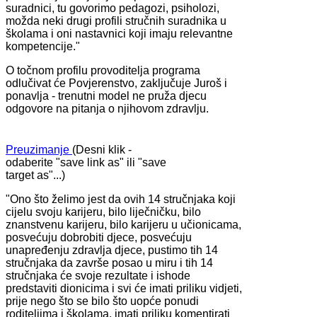
suradnici, tu govorimo pedagozi, psiholozi,
možda neki drugi profili stručnih suradnika u
školama i oni nastavnici koji imaju relevantne
kompetencije."
O točnom profilu provoditelja programa
odlučivat će Povjerenstvo, zaključuje Juroš i
ponavlja - trenutni model ne pruža djecu
odgovore na pitanja o njihovom zdravlju.
Preuzimanje
(Desni klik -
odaberite "save link as" ili "save
target as"...)
"Ono što želimo jest da ovih 14 stručnjaka koji
cijelu svoju karijeru, bilo liječničku, bilo
znanstvenu karijeru, bilo karijeru u učionicama,
posvećuju dobrobiti djece, posvećuju
unapređenju zdravlja djece, pustimo tih 14
stručnjaka da završe posao u miru i tih 14
stručnjaka će svoje rezultate i ishode
predstaviti dionicima i svi će imati priliku vidjeti,
prije nego što se bilo što uopće ponudi
roditeljima i školama, imati priliku komentirati