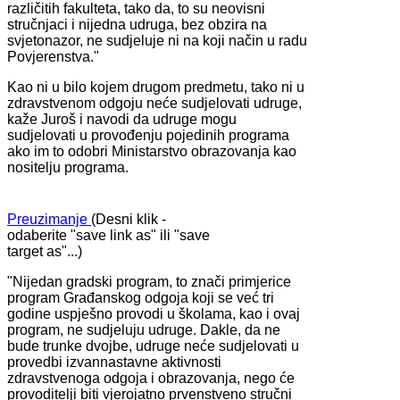
različitih fakulteta, tako da, to su neovisni
stručnjaci i nijedna udruga, bez obzira na
svjetonazor, ne sudjeluje ni na koji način u radu
Povjerenstva."
Kao ni u bilo kojem drugom predmetu, tako ni u
zdravstvenom odgoju neće sudjelovati udruge,
kaže Juroš i navodi da udruge mogu
sudjelovati u provođenju pojedinih programa
ako im to odobri Ministarstvo obrazovanja kao
nositelju programa.
Preuzimanje
(Desni klik -
odaberite "save link as" ili "save
target as"...)
"Nijedan gradski program, to znači primjerice
program Građanskog odgoja koji se već tri
godine uspješno provodi u školama, kao i ovaj
program, ne sudjeluju udruge. Dakle, da ne
bude trunke dvojbe, udruge neće sudjelovati u
provedbi izvannastavne aktivnosti
zdravstvenoga odgoja i obrazovanja, nego će
provoditelji biti vjerojatno prvenstveno stručni