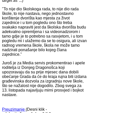
target as"...)
"To nije dio školskoga rada, to nije dio rada
škole, to nije nastava, nego jednostavno
korištenje dvorišta kao mjesta za život
zajednice i u tom pogledu ono što treba
svakako napraviti jest da školska dvorišta budu
adekvatno opremljena i sa videonadzorom i
tamo gdje je to potrebno sa rasvjetom, i u tom
pogledu mi i ulažemo da se to osigura, ali izvan
radnog vremena škole, škola ne može tamo
nadzirati ponašanje bilo kojeg člana
zajednice."
Juroš je za Media servis prokomentirao i apele
roditelja iz Donjeg Dragonošca koji
upozoravaju da su prije mjesec dana dobili
obećanje Grada da će do kraja rujna biti izdana
građevinska dozvola za izgradnju nove škole,
što se nažalost nije dogodilo. Zbog svega za
13. listopada najavljuju mirni prosvjed i bojkot
nastave.
Preuzimanje
(Desni klik -