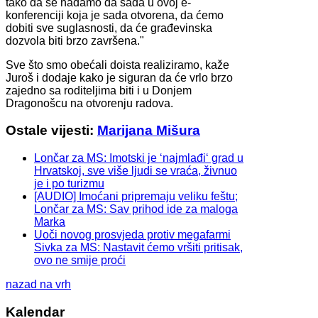
tako da se nadamo da sada u ovoj e-
konferenciji koja je sada otvorena, da ćemo
dobiti sve suglasnosti, da će građevinska
dozvola biti brzo završena."
Sve što smo obećali doista realiziramo, kaže
Juroš i dodaje kako je siguran da će vrlo brzo
zajedno sa roditeljima biti i u Donjem
Dragonošcu na otvorenju radova.
Ostale vijesti:
Marijana Mišura
Lončar za MS: Imotski je ‘najmlađi‘ grad u
Hrvatskoj, sve više ljudi se vraća, živnuo
je i po turizmu
[AUDIO] Imoćani pripremaju veliku feštu;
Lončar za MS: Sav prihod ide za maloga
Marka
Uoči novog prosvjeda protiv megafarmi
Sivka za MS: Nastavit ćemo vršiti pritisak,
ovo ne smije proći
nazad na vrh
Kalendar