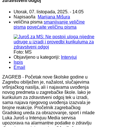
zdravstveni odgoj
Utorak, 07. listopada, 2025. - 14:05
Napisao/la
Marijana Mišura
veličina pisma
smanjivanje veličine
pisma
povećajte veličinu pisma
Foto: MS
Objavljeno u kategoriji:
Intervjui
Ispis
Email
ZAGREB - Početak nove školske godine u
Zagrebu obilježen je, nažalost, slučajevima
vršnjačkog nasilja, ali i najavama uvođenja
novog predmeta u zagrebačke škole. Iako je
kurikulum za zdravstveni odgoj tek u izradi,
sama najava njegovog uvođenja izazvala je
brojne reakcije. Pročelnik zagrebačkog
Gradskog ureda za obrazovanje, sport i mlade
Luka Juroš u Intervjuu Media servisa
upozorava na alarmantne podatke o zdravlju