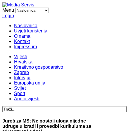
Menu
Login
Naslovnica
Uvjeti korištenja
O nama
Kontakt
Impressum
Vijesti
Hrvatska
Kreativno gospodarstvo
Zagreb
Intervjui
Europska unija
Svijet
Sport
Audio vijesti
Juroš za MS: Ne postoji uloga nijedne
udruge u izradi i provedbi kurikuluma za