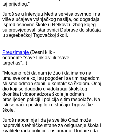
taj prijedlog."
Juroš se u Intervjuu Media servisa osvrnuo i na
više slučajeva vršnjačkog nasilja, od događaja
ispred osnovne škole u Retkovcu zbog kojeg
su prosvjedovali stanovnici Dubrave do slučaja
u zagrebačkoj Trgovačkoj školi.
Preuzimanje
(Desni klik -
odaberite "save link as" ili "save
target as"...)
"Moramo reći da nam je žao i da imamo na
umu sve one koji su pogođeni sa tim napadom.
Mi smo odmah stupili u kontakt sa školom. Onaj
dio koji se dogodio u vidokrugu školskog
dvorišta i videonadzora škole je odmah
proslijeđen policiji i policija s tim raspolaže. Na
isti se način postupilo i u slučaju Trgovačke
škole."
Juroš napominje i da je sve što Grad može
napraviti s tehničke strane za osiguranje škola i
kvalitete rada policije - osigurano. Dodaje i da