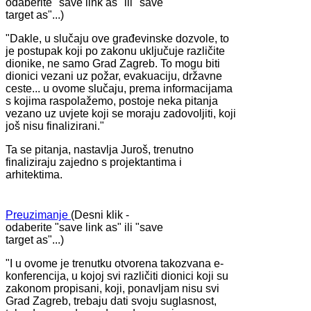
odaberite "save link as" ili "save
target as"...)
"Dakle, u slučaju ove građevinske dozvole, to
je postupak koji po zakonu uključuje različite
dionike, ne samo Grad Zagreb. To mogu biti
dionici vezani uz požar, evakuaciju, državne
ceste... u ovome slučaju, prema informacijama
s kojima raspolažemo, postoje neka pitanja
vezano uz uvjete koji se moraju zadovoljiti, koji
još nisu finalizirani."
Ta se pitanja, nastavlja Juroš, trenutno
finaliziraju zajedno s projektantima i
arhitektima.
Preuzimanje
(Desni klik -
odaberite "save link as" ili "save
target as"...)
"I u ovome je trenutku otvorena takozvana e-
konferencija, u kojoj svi različiti dionici koji su
zakonom propisani, koji, ponavljam nisu svi
Grad Zagreb, trebaju dati svoju suglasnost,