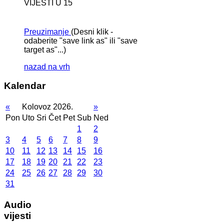
VIJESTI U 15
Preuzimanje
(Desni klik -
odaberite "save link as" ili "save
target as"...)
nazad na vrh
Kalendar
«
Kolovoz 2026.
»
Pon
Uto
Sri
Čet
Pet
Sub
Ned
1
2
3
4
5
6
7
8
9
10
11
12
13
14
15
16
17
18
19
20
21
22
23
24
25
26
27
28
29
30
31
Audio
vijesti