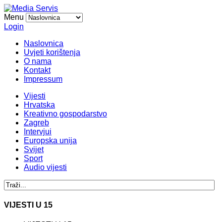
Menu
Login
Naslovnica
Uvjeti korištenja
O nama
Kontakt
Impressum
Vijesti
Hrvatska
Kreativno gospodarstvo
Zagreb
Intervjui
Europska unija
Svijet
Sport
Audio vijesti
VIJESTI U 15