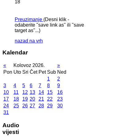
18
Preuzimanje
(Desni klik -
odaberite "save link as" ili "save
target as"...)
nazad na vrh
Kalendar
«
Kolovoz 2026.
»
Pon
Uto
Sri
Čet
Pet
Sub
Ned
1
2
3
4
5
6
7
8
9
10
11
12
13
14
15
16
17
18
19
20
21
22
23
24
25
26
27
28
29
30
31
Audio
vijesti