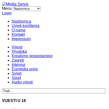
Menu
Login
Naslovnica
Uvjeti korištenja
O nama
Kontakt
Impressum
Vijesti
Hrvatska
Kreativno gospodarstvo
Zagreb
Intervjui
Europska unija
Svijet
Sport
Audio vijesti
VIJESTI U 18