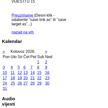
VIJESTI U 15
Preuzimanje
(Desni klik -
odaberite "save link as" ili "save
target as"...)
nazad na vrh
Kalendar
«
Kolovoz 2026.
»
Pon
Uto
Sri
Čet
Pet
Sub
Ned
1
2
3
4
5
6
7
8
9
10
11
12
13
14
15
16
17
18
19
20
21
22
23
24
25
26
27
28
29
30
31
Audio
vijesti