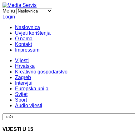
Menu
Login
Naslovnica
Uvjeti korištenja
O nama
Kontakt
Impressum
Vijesti
Hrvatska
Kreativno gospodarstvo
Zagreb
Intervjui
Europska unija
Svijet
Sport
Audio vijesti
VIJESTI U 15