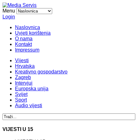
Menu
Login
Naslovnica
Uvjeti korištenja
O nama
Kontakt
Impressum
Vijesti
Hrvatska
Kreativno gospodarstvo
Zagreb
Intervjui
Europska unija
Svijet
Sport
Audio vijesti
VIJESTI U 15