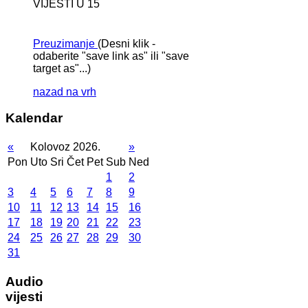
VIJESTI U 15
Preuzimanje
(Desni klik -
odaberite "save link as" ili "save
target as"...)
nazad na vrh
Kalendar
«
Kolovoz 2026.
»
Pon
Uto
Sri
Čet
Pet
Sub
Ned
1
2
3
4
5
6
7
8
9
10
11
12
13
14
15
16
17
18
19
20
21
22
23
24
25
26
27
28
29
30
31
Audio
vijesti