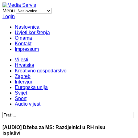
Menu
Login
Naslovnica
Uvjeti korištenja
O nama
Kontakt
Impressum
Vijesti
Hrvatska
Kreativno gospodarstvo
Zagreb
Intervjui
Europska unija
Svijet
Sport
Audio vijesti
[AUDIO] Džeba za MS: Razdjelnici u RH nisu
isplativi