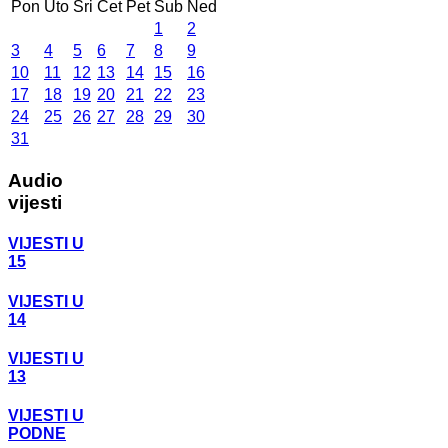
Pon
Uto
Sri
Čet
Pet
Sub
Ned
1
2
3
4
5
6
7
8
9
10
11
12
13
14
15
16
17
18
19
20
21
22
23
24
25
26
27
28
29
30
31
Audio
vijesti
VIJESTI U
15
VIJESTI U
14
VIJESTI U
13
VIJESTI U
PODNE