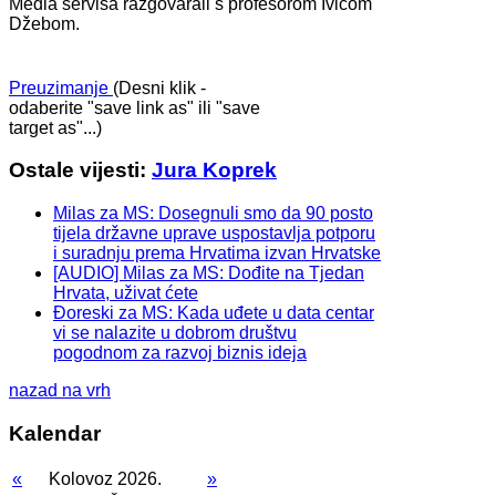
Media servisa razgovarali s profesorom Ivicom
Džebom.
Preuzimanje
(Desni klik -
odaberite "save link as" ili "save
target as"...)
Ostale vijesti:
Jura Koprek
Milas za MS: Dosegnuli smo da 90 posto
tijela državne uprave uspostavlja potporu
i suradnju prema Hrvatima izvan Hrvatske
[AUDIO] Milas za MS: Dođite na Tjedan
Hrvata, uživat ćete
Đoreski za MS: Kada uđete u data centar
vi se nalazite u dobrom društvu
pogodnom za razvoj biznis ideja
nazad na vrh
Kalendar
«
Kolovoz 2026.
»