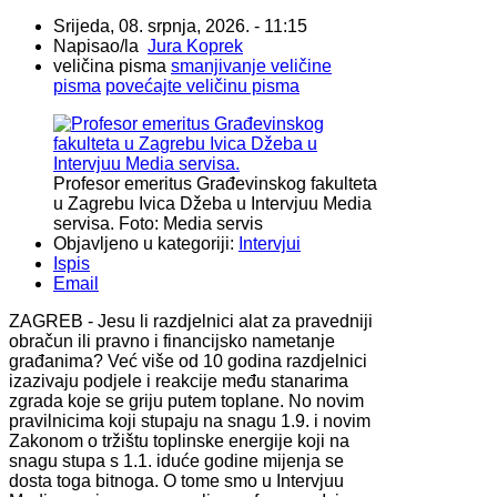
Srijeda, 08. srpnja, 2026. - 11:15
Napisao/la
Jura Koprek
veličina pisma
smanjivanje veličine
pisma
povećajte veličinu pisma
Profesor emeritus Građevinskog fakulteta
u Zagrebu Ivica Džeba u Intervjuu Media
servisa.
Foto: Media servis
Objavljeno u kategoriji:
Intervjui
Ispis
Email
ZAGREB - Jesu li razdjelnici alat za pravedniji
obračun ili pravno i financijsko nametanje
građanima? Već više od 10 godina razdjelnici
izazivaju podjele i reakcije među stanarima
zgrada koje se griju putem toplane. No novim
pravilnicima koji stupaju na snagu 1.9. i novim
Zakonom o tržištu toplinske energije koji na
snagu stupa s 1.1. iduće godine mijenja se
dosta toga bitnoga. O tome smo u Intervjuu