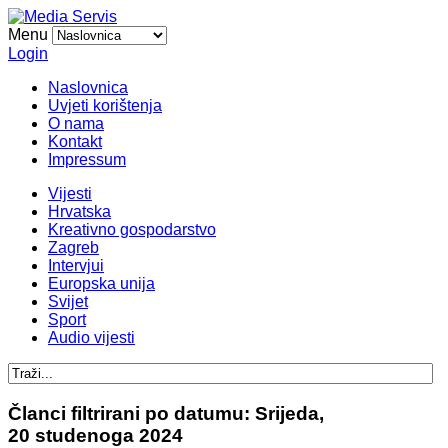
Menu
Login
Naslovnica
Uvjeti korištenja
O nama
Kontakt
Impressum
Vijesti
Hrvatska
Kreativno gospodarstvo
Zagreb
Intervjui
Europska unija
Svijet
Sport
Audio vijesti
Članci filtrirani po datumu: Srijeda,
20 studenoga 2024