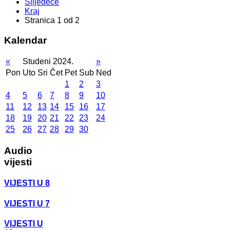
Slijedeće
Kraj
Stranica 1 od 2
Kalendar
«
Studeni 2024.
»
Pon
Uto
Sri
Čet
Pet
Sub
Ned
1
2
3
4
5
6
7
8
9
10
11
12
13
14
15
16
17
18
19
20
21
22
23
24
25
26
27
28
29
30
Audio
vijesti
VIJESTI U 8
VIJESTI U 7
VIJESTI U