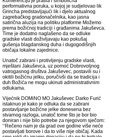
Konferenciju je pratila i simbolična
performativna poruka, u kojoj je sudjelovao lik
Grincha predstavljajući lik i djelo aktualnog
zagrebačkog gradonačelnika, kao jasna
satirična aluzija na politiku platforme Možemo
prema božićnoj tradiciji i građanima Jakuševca.
Time je dodatno naglašeno da se odluke
gradske vlasti doživljavaju kao pokušaj
gušenja blagdanskog duha i dugogodišnjih
običaja lokalne zajednice.
Unatoč zabrani i protivljenju gradske vlasti,
mještani Jakuševca, uz pomoć Dobrovoljnog
vatrogasnog društva Jakuševec, postavili su i
okitili božićnu jelku, poručivši da se tradicija i
duh Božića ne mogu ukinuti administrativnim
odlukama.
Vijećnik DOMiNO MO Jakuševec Darko Furić
istaknuo je kako je odluka da se zabrani
postavljanje božićne jelke donesena bez
stvarnog razloga, unatoč tome što je bor bio
doniran i nije bilo potrebe za njegovom sječom:
‘‘Rečeno nam je da grad ove godine više neće
postavljati borove i da to više nije običaj. Kada
smo rekli da imamo donaciju i da ne bi trebalo