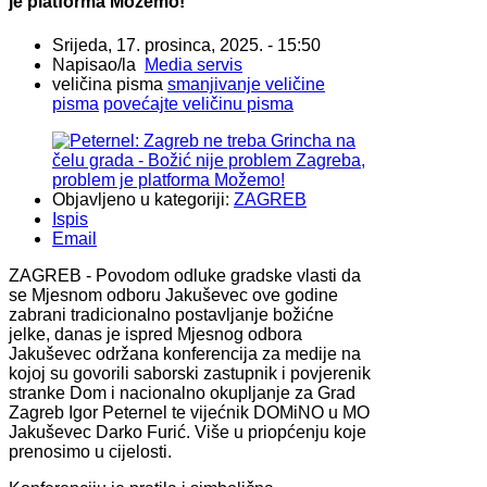
je platforma Možemo!
Srijeda, 17. prosinca, 2025. - 15:50
Napisao/la
Media servis
veličina pisma
smanjivanje veličine
pisma
povećajte veličinu pisma
Objavljeno u kategoriji:
ZAGREB
Ispis
Email
ZAGREB - Povodom odluke gradske vlasti da
se Mjesnom odboru Jakuševec ove godine
zabrani tradicionalno postavljanje božićne
jelke, danas je ispred Mjesnog odbora
Jakuševec održana konferencija za medije na
kojoj su govorili saborski zastupnik i povjerenik
stranke Dom i nacionalno okupljanje za Grad
Zagreb Igor Peternel te vijećnik DOMiNO u MO
Jakuševec Darko Furić. Više u priopćenju koje
prenosimo u cijelosti.