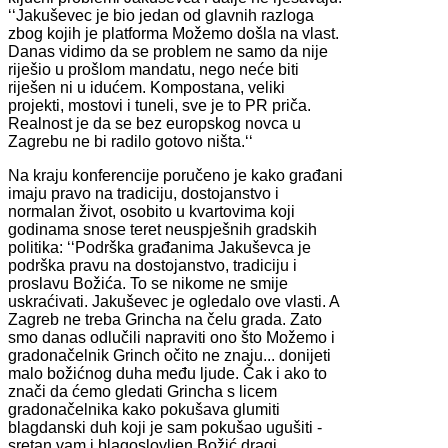
‘‘Jakuševec je bio jedan od glavnih razloga
zbog kojih je platforma Možemo došla na vlast.
Danas vidimo da se problem ne samo da nije
riješio u prošlom mandatu, nego neće biti
riješen ni u idućem. Kompostana, veliki
projekti, mostovi i tuneli, sve je to PR priča.
Realnost je da se bez europskog novca u
Zagrebu ne bi radilo gotovo ništa.‘‘
Na kraju konferencije poručeno je kako građani
imaju pravo na tradiciju, dostojanstvo i
normalan život, osobito u kvartovima koji
godinama snose teret neuspješnih gradskih
politika: ‘‘Podrška građanima Jakuševca je
podrška pravu na dostojanstvo, tradiciju i
proslavu Božića. To se nikome ne smije
uskraćivati. Jakuševec je ogledalo ove vlasti. A
Zagreb ne treba Grincha na čelu grada. Zato
smo danas odlučili napraviti ono što Možemo i
gradonačelnik Grinch očito ne znaju... donijeti
malo božićnog duha među ljude. Čak i ako to
znači da ćemo gledati Grincha s licem
gradonačelnika kako pokušava glumiti
blagdanski duh koji je sam pokušao ugušiti -
sretan vam i blagoslovljen Božić dragi