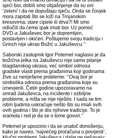
sjeći bor, dobili smo objašnjenje da su oni
‘zeleni’ i da ne dopuštaju sječu. Onda se čovjek
mora zapitati što se loži na Trnjanskim
kresovima; stare cipele ili drva?! Mi smo
odlučili da ćemo ipak imati bor. Uz pomoć
DVD-a Jakuševec bor je dopremljen,
postavljen i okićen. Poštujemo svoju tradiciju i
Grinch nije ukrao Božić u Jakuševcu.‘‘
Saborski zastupnik Igor Peternel naglasio je da
božićna jelka na Jakuševcu nije samo pitanje
blagdanskog ukrasa, već simbol odnosa
gradske vlasti prema građanima koji godinama
žive uz neriješene probleme: ‘‘Ovaj bor je
simbolika odnosa prema građanima koje su
iznevjerili. Četiri godine upozoravamo na
smrad Jakuševca, na incidente i ozbiljne
probleme, a ništa se nije riješilo. I sada se tim
istim ljudima uskraćuje nešto što su imali svih
ovih godina i što je dio njihove tradicije. To je
sramota i red je da se o tome govori.‘‘
Peternel je upozorio i da se unatoč donošenju,
kako je naveo, ‘najvećeg proračuna u povijesti‘,
ključni problemi Jakuševca i dalje ne rješavaju: