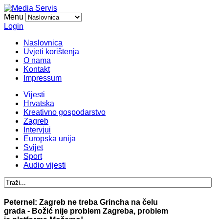
Menu
Login
Naslovnica
Uvjeti korištenja
O nama
Kontakt
Impressum
Vijesti
Hrvatska
Kreativno gospodarstvo
Zagreb
Intervjui
Europska unija
Svijet
Sport
Audio vijesti
Peternel: Zagreb ne treba Grincha na čelu
grada - Božić nije problem Zagreba, problem