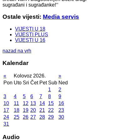
sugrađani i sugrađanke!‘‘
Ostale vijesti:
Media servis
VIJESTI U 18
VIJESTI PLUS
VIJESTI U 16
nazad na vrh
Kalendar
«
Kolovoz 2026.
»
Pon
Uto
Sri
Čet
Pet
Sub
Ned
1
2
3
4
5
6
7
8
9
10
11
12
13
14
15
16
17
18
19
20
21
22
23
24
25
26
27
28
29
30
31
Audio