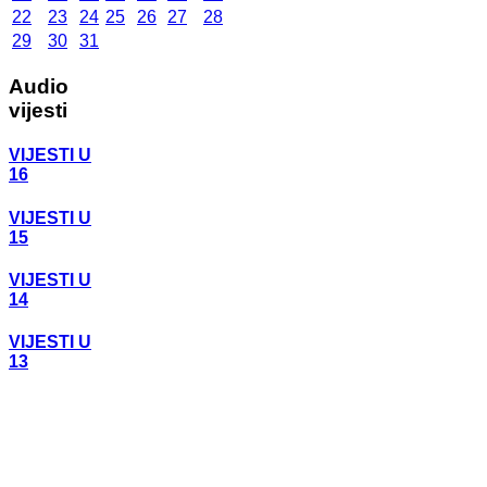
22
23
24
25
26
27
28
29
30
31
Audio
vijesti
VIJESTI U
16
VIJESTI U
15
VIJESTI U
14
VIJESTI U
13