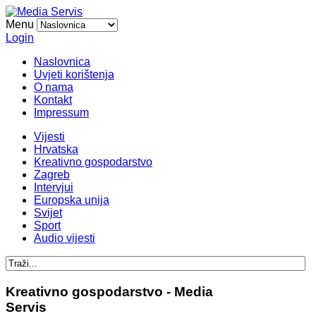
Menu
Login
Naslovnica
Uvjeti korištenja
O nama
Kontakt
Impressum
Vijesti
Hrvatska
Kreativno gospodarstvo
Zagreb
Intervjui
Europska unija
Svijet
Sport
Audio vijesti
Kreativno gospodarstvo - Media
Servis