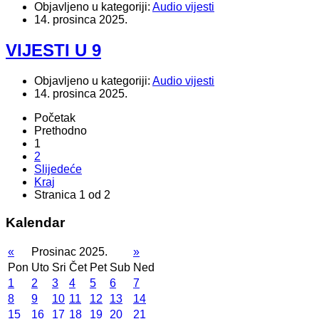
Objavljeno u kategoriji:
Audio vijesti
14. prosinca 2025.
VIJESTI U 9
Objavljeno u kategoriji:
Audio vijesti
14. prosinca 2025.
Početak
Prethodno
1
2
Slijedeće
Kraj
Stranica 1 od 2
Kalendar
«
Prosinac 2025.
»
Pon
Uto
Sri
Čet
Pet
Sub
Ned
1
2
3
4
5
6
7
8
9
10
11
12
13
14
15
16
17
18
19
20
21