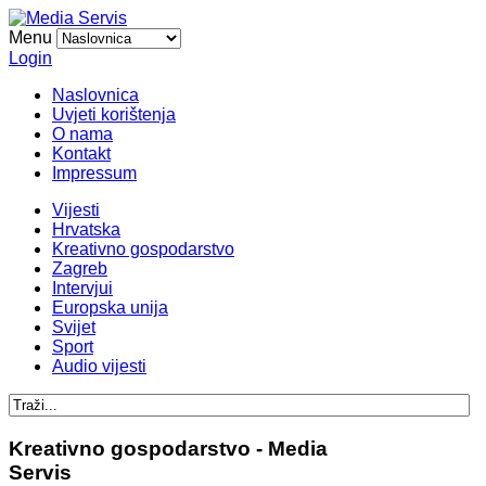
Menu
Login
Naslovnica
Uvjeti korištenja
O nama
Kontakt
Impressum
Vijesti
Hrvatska
Kreativno gospodarstvo
Zagreb
Intervjui
Europska unija
Svijet
Sport
Audio vijesti
Kreativno gospodarstvo - Media
Servis