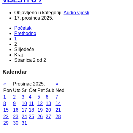
Objavljeno u kategoriji:
Audio vijesti
17. prosinca 2025.
Početak
Prethodno
1
2
Slijedeće
Kraj
Stranica 2 od 2
Kalendar
«
Prosinac 2025.
»
Pon
Uto
Sri
Čet
Pet
Sub
Ned
1
2
3
4
5
6
7
8
9
10
11
12
13
14
15
16
17
18
19
20
21
22
23
24
25
26
27
28
29
30
31