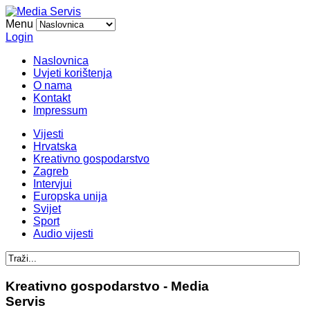
Menu
Login
Naslovnica
Uvjeti korištenja
O nama
Kontakt
Impressum
Vijesti
Hrvatska
Kreativno gospodarstvo
Zagreb
Intervjui
Europska unija
Svijet
Sport
Audio vijesti
Kreativno gospodarstvo - Media
Servis