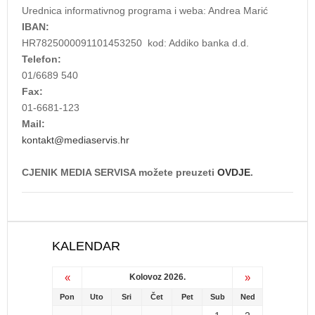
Urednica informativnog programa i weba: Andrea Marić
IBAN:
HR7825000091101453250 kod: Addiko banka d.d.
Telefon:
01/6689 540
Fax:
01-6681-123
Mail:
kontakt@mediaservis.hr
CJENIK MEDIA SERVISA možete preuzeti
OVDJE
.
KALENDAR
«
»
Kolovoz 2026.
Pon
Uto
Sri
Čet
Pet
Sub
Ned