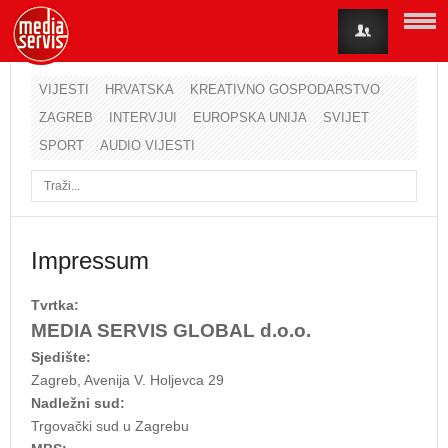
VIJESTI
HRVATSKA
KREATIVNO GOSPODARSTVO
ZAGREB
INTERVJUI
EUROPSKA UNIJA
SVIJET
Korisničko ime
SPORT
AUDIO VIJESTI
Lozinka
Zapamti me
Impressum
Tvrtka:
Zaboravili ste lozinku?
Zaboravili ste korisničko ime?
MEDIA SERVIS GLOBAL d.o.o.
Sjedište:
Zagreb, Avenija V. Holjevca 29
Nadležni sud:
Trgovački sud u Zagrebu