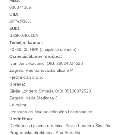
MBS:
080374356
OIB:
10774392683
EUID:
HRSR.081061324
Temeljni kapital:
20.000,00 HRK (u cijelosti uplaćen)
Osnivači/članovi društva:
Ivan Jurić-Kaćunić, OIB: 28624824628
Zagreb, Radmanovačka ulica 6 P
- jedini član d.o.o.
Uprava:
Silvija Londero Šimleša OIB: 95100372523
Zagreb, Karla Metikoša 3
- direktor
- zastupa društvo pojedinačno i samostalno
Uredništvo:
Direktorica i glavna urednica: Silvija Londero Šimleša
Programska direktorica: Ana Smrečki