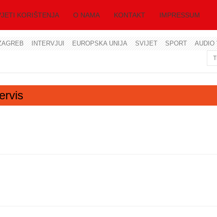
JETI KORIŠTENJA
O NAMA
KONTAKT
IMPRESSUM
ZAGREB
INTERVJUI
EUROPSKA UNIJA
SVIJET
SPORT
AUDIO 
Korisničko ime
Lozinka
ervis
Zapamti me
Zaboravili ste lozinku?
Zaboravili ste korisničko ime?