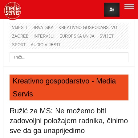
VIJESTI
HRVATSKA
KREATIVNO GOSPODARSTVO
ZAGREB
INTERVJUI
EUROPSKA UNIJA
SVIJET
Korisničko ime
SPORT
AUDIO VIJESTI
Lozinka
Zapamti me
Kreativno gospodarstvo - Media
Servis
Zaboravili ste lozinku?
Zaboravili ste korisničko ime?
Ružić za MS: Ne možemo biti
zadovoljni položajem radnika, činimo
sve da ga unaprijedimo