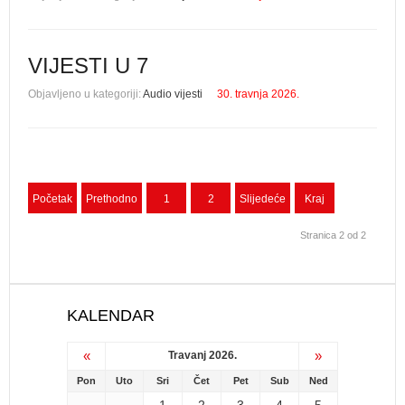
VIJESTI U 7
Objavljeno u kategoriji:
Audio vijesti
30. travnja 2026.
Početak
Prethodno
1
2
Slijedeće
Kraj
Stranica 2 od 2
KALENDAR
«
»
Travanj 2026.
Pon
Uto
Sri
Čet
Pet
Sub
Ned