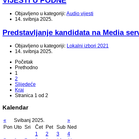
VIJESTI U PODNE
Objavljeno u kategoriji:
Audio vijesti
14. svibnja 2025.
Predstavljanje kandidata na Media serv
Objavljeno u kategoriji:
Lokalni izbori 2021
14. svibnja 2025.
Početak
Prethodno
1
2
Slijedeće
Kraj
Stranica 1 od 2
Kalendar
«
Svibanj 2025.
»
Pon
Uto
Sri
Čet
Pet
Sub
Ned
1
2
3
4