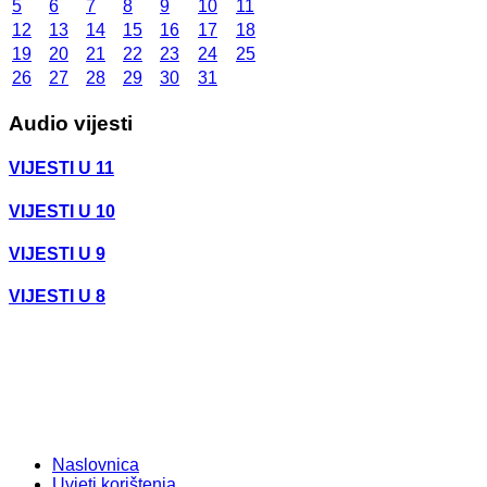
5
6
7
8
9
10
11
12
13
14
15
16
17
18
19
20
21
22
23
24
25
26
27
28
29
30
31
Audio vijesti
VIJESTI U 11
VIJESTI U 10
VIJESTI U 9
VIJESTI U 8
Naslovnica
Uvjeti korištenja