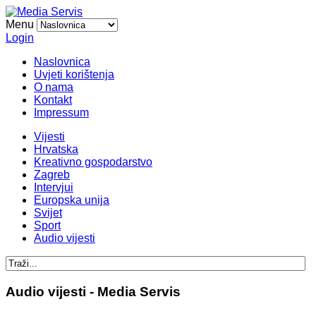
Menu
Login
Naslovnica
Uvjeti korištenja
O nama
Kontakt
Impressum
Vijesti
Hrvatska
Kreativno gospodarstvo
Zagreb
Intervjui
Europska unija
Svijet
Sport
Audio vijesti
Audio vijesti - Media Servis