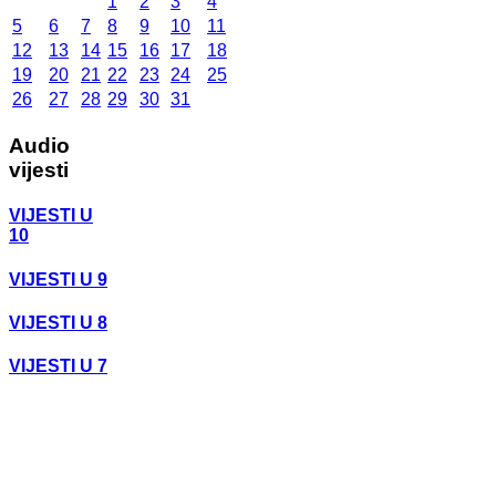
1
2
3
4
5
6
7
8
9
10
11
12
13
14
15
16
17
18
19
20
21
22
23
24
25
26
27
28
29
30
31
Audio
vijesti
VIJESTI U
10
VIJESTI U 9
VIJESTI U 8
VIJESTI U 7