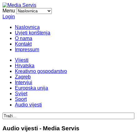
Menu
Login
Naslovnica
Uvjeti korištenja
O nama
Kontakt
Impressum
Vijesti
Hrvatska
Kreativno gospodarstvo
Zagreb
Intervjui
Europska unija
Svijet
Sport
Audio vijesti
Audio vijesti - Media Servis