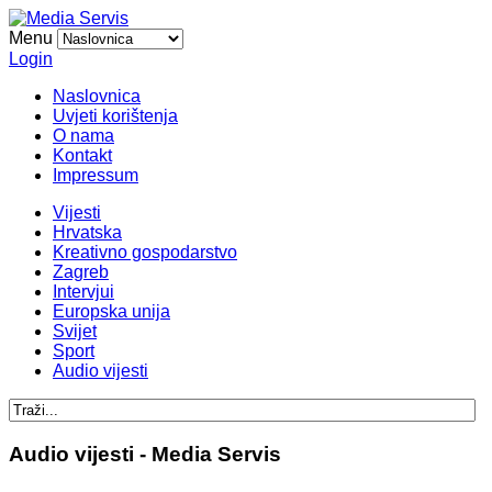
Menu
Login
Naslovnica
Uvjeti korištenja
O nama
Kontakt
Impressum
Vijesti
Hrvatska
Kreativno gospodarstvo
Zagreb
Intervjui
Europska unija
Svijet
Sport
Audio vijesti
Audio vijesti - Media Servis