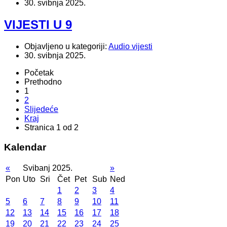
30. svibnja 2025.
VIJESTI U 9
Objavljeno u kategoriji:
Audio vijesti
30. svibnja 2025.
Početak
Prethodno
1
2
Slijedeće
Kraj
Stranica 1 od 2
Kalendar
«
Svibanj 2025.
»
Pon
Uto
Sri
Čet
Pet
Sub
Ned
1
2
3
4
5
6
7
8
9
10
11
12
13
14
15
16
17
18
19
20
21
22
23
24
25