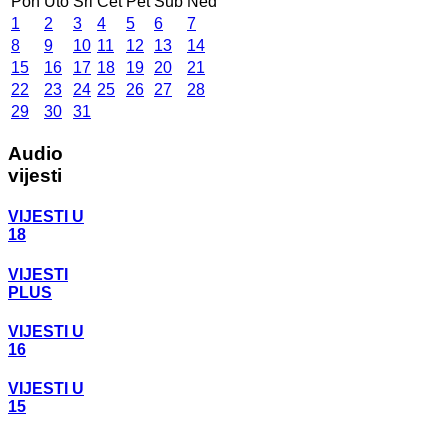
Pon
Uto
Sri
Čet
Pet
Sub
Ned
1
2
3
4
5
6
7
8
9
10
11
12
13
14
15
16
17
18
19
20
21
22
23
24
25
26
27
28
29
30
31
Audio
vijesti
VIJESTI U
18
VIJESTI
PLUS
VIJESTI U
16
VIJESTI U
15