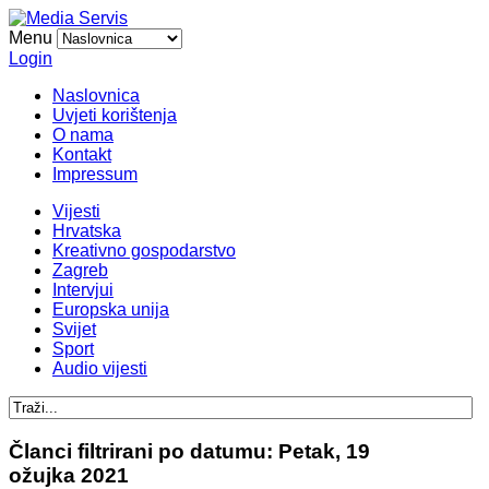
Menu
Login
Naslovnica
Uvjeti korištenja
O nama
Kontakt
Impressum
Vijesti
Hrvatska
Kreativno gospodarstvo
Zagreb
Intervjui
Europska unija
Svijet
Sport
Audio vijesti
Članci filtrirani po datumu: Petak, 19
ožujka 2021