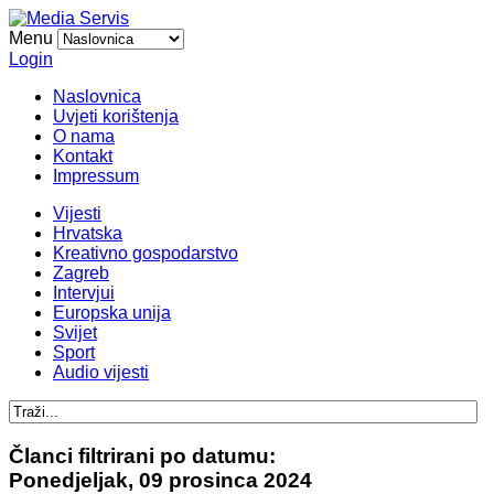
Menu
Login
Naslovnica
Uvjeti korištenja
O nama
Kontakt
Impressum
Vijesti
Hrvatska
Kreativno gospodarstvo
Zagreb
Intervjui
Europska unija
Svijet
Sport
Audio vijesti
Članci filtrirani po datumu:
Ponedjeljak, 09 prosinca 2024