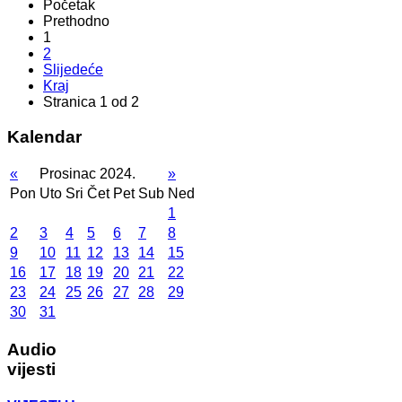
Početak
Prethodno
1
2
Slijedeće
Kraj
Stranica 1 od 2
Kalendar
«
Prosinac 2024.
»
Pon
Uto
Sri
Čet
Pet
Sub
Ned
1
2
3
4
5
6
7
8
9
10
11
12
13
14
15
16
17
18
19
20
21
22
23
24
25
26
27
28
29
30
31
Audio
vijesti