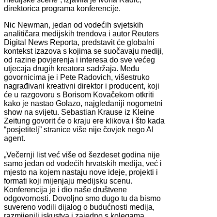
direktorica programa konferencije.
Nic Newman, jedan od vodećih svjetskih
analitičara medijskih trendova i autor Reuters
Digital News Reporta, predstavit će globalni
kontekst izazova s kojima se suočavaju mediji,
od razine povjerenja i interesa do sve većeg
utjecaja drugih kreatora sadržaja. Među
govornicima je i Pete Radovich, višestruko
nagrađivani kreativni direktor i producent, koji
će u razgovoru s Borisom Kovačekom otkriti
kako je nastao Golazo, najgledaniji nogometni
show na svijetu. Sebastian Krause iz Kleine
Zeitung govorit će o kraju ere klikova i što kada
“posjetitelj” stranice više nije čovjek nego AI
agent.
„Večernji list već više od šezdeset godina nije
samo jedan od vodećih hrvatskih medija, već i
mjesto na kojem nastaju nove ideje, projekti i
formati koji mijenjaju medijsku scenu.
Konferencija je i dio naše društvene
odgovornosti. Dovoljno smo dugo tu da bismo
suvereno vodili dijalog o budućnosti medija,
razmijenili iskustva i zajedno s kolegama