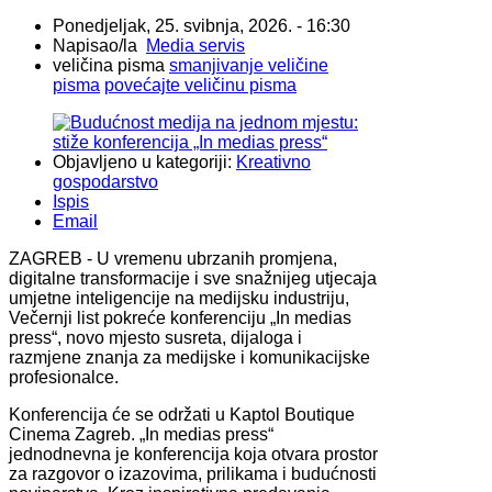
Ponedjeljak, 25. svibnja, 2026. - 16:30
Napisao/la
Media servis
veličina pisma
smanjivanje veličine
pisma
povećajte veličinu pisma
Objavljeno u kategoriji:
Kreativno
gospodarstvo
Ispis
Email
ZAGREB - U vremenu ubrzanih promjena,
digitalne transformacije i sve snažnijeg utjecaja
umjetne inteligencije na medijsku industriju,
Večernji list pokreće konferenciju „In medias
press“, novo mjesto susreta, dijaloga i
razmjene znanja za medijske i komunikacijske
profesionalce.
Konferencija će se održati u Kaptol Boutique
Cinema Zagreb. „In medias press“
jednodnevna je konferencija koja otvara prostor
za razgovor o izazovima, prilikama i budućnosti