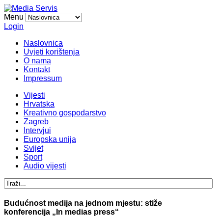
Menu
Login
Naslovnica
Uvjeti korištenja
O nama
Kontakt
Impressum
Vijesti
Hrvatska
Kreativno gospodarstvo
Zagreb
Intervjui
Europska unija
Svijet
Sport
Audio vijesti
Budućnost medija na jednom mjestu: stiže
konferencija „In medias press“