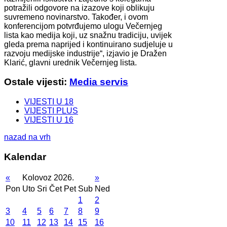
potražili odgovore na izazove koji oblikuju
suvremeno novinarstvo. Također, i ovom
konferencijom potvrđujemo ulogu Večernjeg
lista kao medija koji, uz snažnu tradiciju, uvijek
gleda prema naprijed i kontinuirano sudjeluje u
razvoju medijske industrije“, izjavio je Dražen
Klarić, glavni urednik Večernjeg lista.
Ostale vijesti:
Media servis
VIJESTI U 18
VIJESTI PLUS
VIJESTI U 16
nazad na vrh
Kalendar
«
Kolovoz 2026.
»
Pon
Uto
Sri
Čet
Pet
Sub
Ned
1
2
3
4
5
6
7
8
9
10
11
12
13
14
15
16