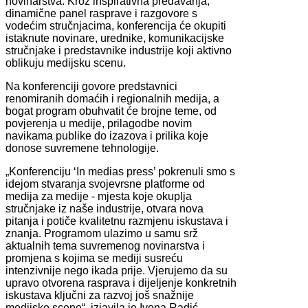
novinarstva. Kroz inspirativna predavanja,
dinamične panel rasprave i razgovore s
vodećim stručnjacima, konferencija će okupiti
istaknute novinare, urednike, komunikacijske
stručnjake i predstavnike industrije koji aktivno
oblikuju medijsku scenu.
Na konferenciji govore predstavnici
renomiranih domaćih i regionalnih medija, a
bogat program obuhvatit će brojne teme, od
povjerenja u medije, prilagodbe novim
navikama publike do izazova i prilika koje
donose suvremene tehnologije.
„Konferenciju ‘In medias press’ pokrenuli smo s
idejom stvaranja svojevrsne platforme od
medija za medije - mjesta koje okuplja
stručnjake iz naše industrije, otvara nova
pitanja i potiče kvalitetnu razmjenu iskustava i
znanja. Programom ulazimo u samu srž
aktualnih tema suvremenog novinarstva i
promjena s kojima se mediji susreću
intenzivnije nego ikada prije. Vjerujemo da su
upravo otvorena rasprava i dijeljenje konkretnih
iskustava ključni za razvoj još snažnije
medijske scene“, izjavila je Ivona Radić,