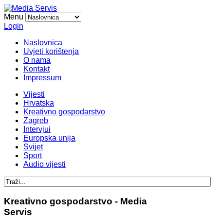
Menu
Login
Naslovnica
Uvjeti korištenja
O nama
Kontakt
Impressum
Vijesti
Hrvatska
Kreativno gospodarstvo
Zagreb
Intervjui
Europska unija
Svijet
Sport
Audio vijesti
Kreativno gospodarstvo - Media
Servis