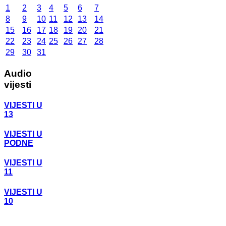
1
2
3
4
5
6
7
8
9
10
11
12
13
14
15
16
17
18
19
20
21
22
23
24
25
26
27
28
29
30
31
Audio
vijesti
VIJESTI U
13
VIJESTI U
PODNE
VIJESTI U
11
VIJESTI U
10