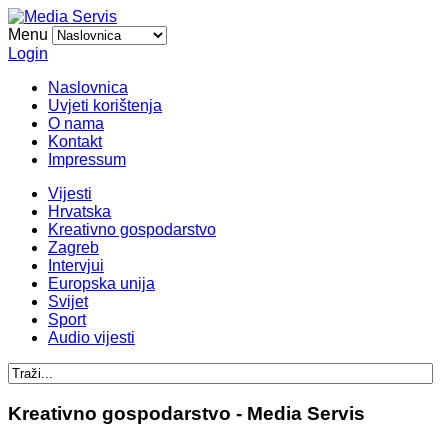
Menu
Login
Naslovnica
Uvjeti korištenja
O nama
Kontakt
Impressum
Vijesti
Hrvatska
Kreativno gospodarstvo
Zagreb
Intervjui
Europska unija
Svijet
Sport
Audio vijesti
Kreativno gospodarstvo - Media Servis