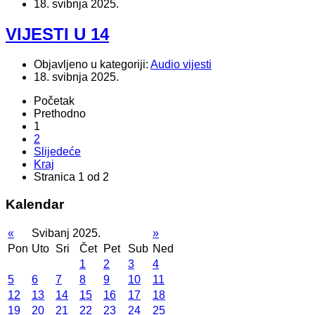
18. svibnja 2025.
VIJESTI U 14
Objavljeno u kategoriji:
Audio vijesti
18. svibnja 2025.
Početak
Prethodno
1
2
Slijedeće
Kraj
Stranica 1 od 2
Kalendar
«
Svibanj 2025.
»
Pon
Uto
Sri
Čet
Pet
Sub
Ned
1
2
3
4
5
6
7
8
9
10
11
12
13
14
15
16
17
18
19
20
21
22
23
24
25