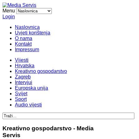
Menu
Login
Naslovnica
Uvjeti korištenja
O nama
Kontakt
Impressum
Vijesti
Hrvatska
Kreativno gospodarstvo
Zagreb
Intervjui
Europska unija
Svijet
Sport
Audio vijesti
Kreativno gospodarstvo - Media
Servis