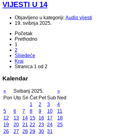
VIJESTI U 14
Objavljeno u kategoriji:
Audio vijesti
19. svibnja 2025.
Početak
Prethodno
1
2
Slijedeće
Kraj
Stranica 1 od 2
Kalendar
«
Svibanj 2025.
»
Pon
Uto
Sri
Čet
Pet
Sub
Ned
1
2
3
4
5
6
7
8
9
10
11
12
13
14
15
16
17
18
19
20
21
22
23
24
25
26
27
28
29
30
31