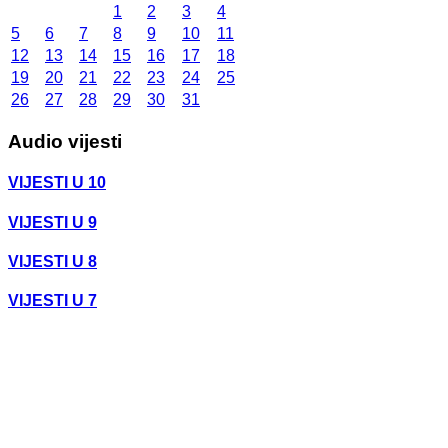
1
2
3
4
5
6
7
8
9
10
11
12
13
14
15
16
17
18
19
20
21
22
23
24
25
26
27
28
29
30
31
Audio vijesti
VIJESTI U 10
VIJESTI U 9
VIJESTI U 8
VIJESTI U 7