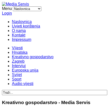
Menu
Login
Naslovnica
Uvjeti korištenja
O nama
Kontakt
Impressum
Vijesti
Hrvatska
Kreativno gospodarstvo
Zagreb
Intervjui
Europska unija
Svijet
Sport
Audio vijesti
Kreativno gospodarstvo - Media Servis