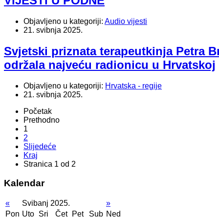
VIJESTI U PODNE
Objavljeno u kategoriji:
Audio vijesti
21. svibnja 2025.
Svjetski priznata terapeutkinja Petra B
održala najveću radionicu u Hrvatskoj
Objavljeno u kategoriji:
Hrvatska - regije
21. svibnja 2025.
Početak
Prethodno
1
2
Slijedeće
Kraj
Stranica 1 od 2
Kalendar
«
Svibanj 2025.
»
Pon
Uto
Sri
Čet
Pet
Sub
Ned