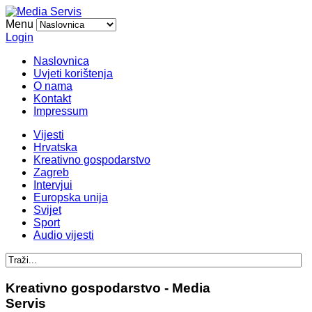
Menu
Login
Naslovnica
Uvjeti korištenja
O nama
Kontakt
Impressum
Vijesti
Hrvatska
Kreativno gospodarstvo
Zagreb
Intervjui
Europska unija
Svijet
Sport
Audio vijesti
Kreativno gospodarstvo - Media
Servis