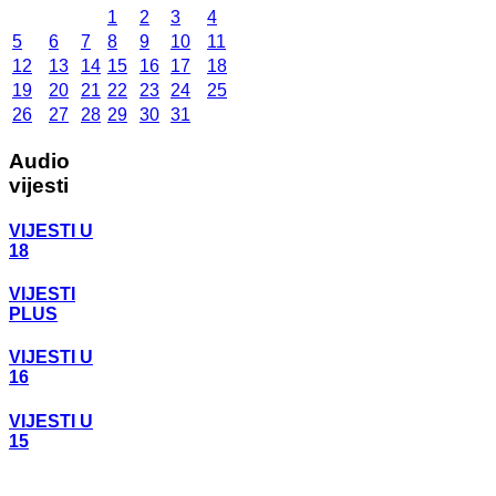
1
2
3
4
5
6
7
8
9
10
11
12
13
14
15
16
17
18
19
20
21
22
23
24
25
26
27
28
29
30
31
Audio
vijesti
VIJESTI U
18
VIJESTI
PLUS
VIJESTI U
16
VIJESTI U
15