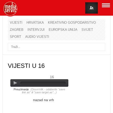
VIJESTI
HRVATSKA
KREATIVNO GOSPODARSTVO
ZAGREB
INTERVJUI
EUROPSKA UNIJA
SVIJET
Korisničko ime
SPORT
AUDIO VIJESTI
Lozinka
Zapamti me
VIJESTI U 16
16
Zaboravili ste lozinku?
Zaboravili ste korisničko ime?
Preuzimanje
(Desni klik - odaberite "save
link as" ili "save target as"...)
nazad na vrh