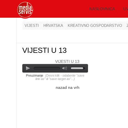
NASLOVNICA
UV
VIJESTI
HRVATSKA
KREATIVNO GOSPODARSTVO
VIJESTI U 13
VIJESTI U 13
Preuzimanje
(Desni klik - odaberite "save
link as" ili "save target as"...)
nazad na vrh