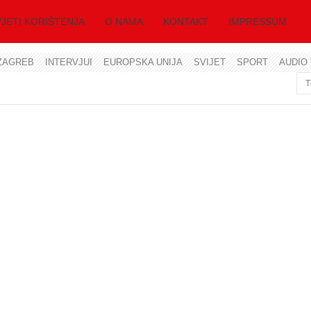
JETI KORIŠTENJA
O NAMA
KONTAKT
IMPRESSUM
ZAGREB
INTERVJUI
EUROPSKA UNIJA
SVIJET
SPORT
AUDIO 
Korisničko ime
Lozinka
Zapamti me
Zaboravili ste lozinku?
Zaboravili ste korisničko ime?