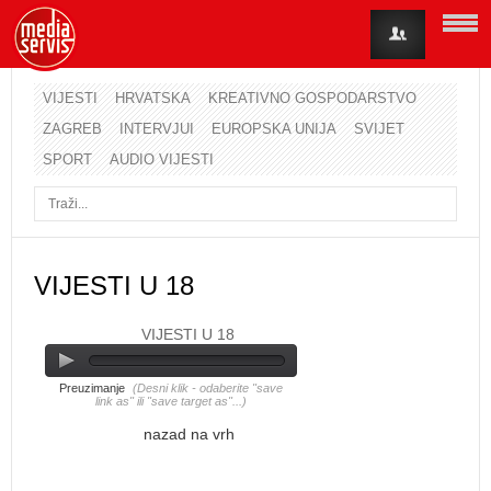
VIJESTI
HRVATSKA
KREATIVNO GOSPODARSTVO
ZAGREB
INTERVJUI
EUROPSKA UNIJA
SVIJET
Korisničko ime
SPORT
AUDIO VIJESTI
Lozinka
Zapamti me
VIJESTI U 18
VIJESTI U 18
Zaboravili ste lozinku?
Zaboravili ste korisničko ime?
Preuzimanje
(Desni klik - odaberite "save
link as" ili "save target as"...)
nazad na vrh