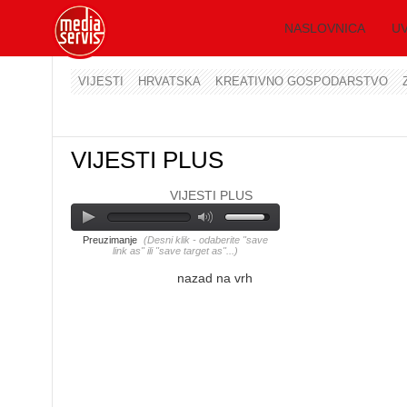
NASLOVNICA
UV
VIJESTI
HRVATSKA
KREATIVNO GOSPODARSTVO
VIJESTI PLUS
VIJESTI PLUS
Preuzimanje
(Desni klik - odaberite "save
link as" ili "save target as"...)
nazad na vrh