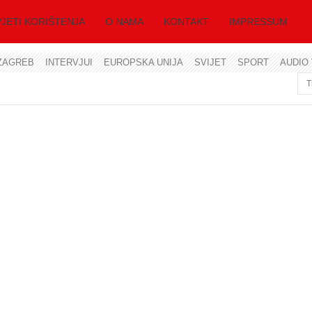
JETI KORIŠTENJA
O NAMA
KONTAKT
IMPRESSUM
ZAGREB
INTERVJUI
EUROPSKA UNIJA
SVIJET
SPORT
AUDIO 
Korisničko ime
Lozinka
Zapamti me
Zaboravili ste lozinku?
Zaboravili ste korisničko ime?