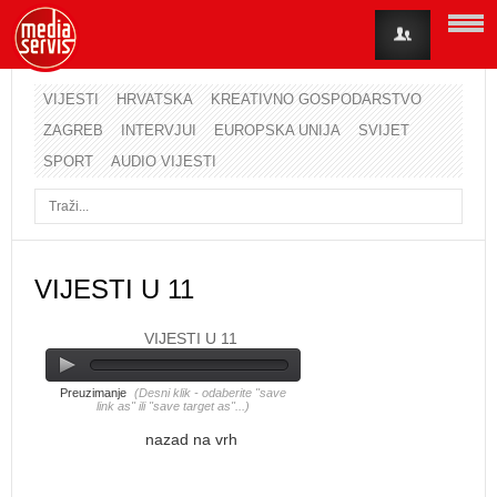
VIJESTI
HRVATSKA
KREATIVNO GOSPODARSTVO
ZAGREB
INTERVJUI
EUROPSKA UNIJA
SVIJET
Korisničko ime
SPORT
AUDIO VIJESTI
Lozinka
Zapamti me
VIJESTI U 11
VIJESTI U 11
Zaboravili ste lozinku?
Zaboravili ste korisničko ime?
Preuzimanje
(Desni klik - odaberite "save
link as" ili "save target as"...)
nazad na vrh