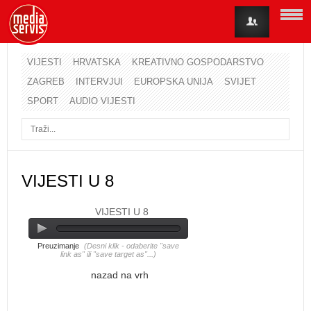
VIJESTI
HRVATSKA
KREATIVNO GOSPODARSTVO
ZAGREB
INTERVJUI
EUROPSKA UNIJA
SVIJET
Korisničko ime
SPORT
AUDIO VIJESTI
Lozinka
Zapamti me
VIJESTI U 8
VIJESTI U 8
Zaboravili ste lozinku?
Zaboravili ste korisničko ime?
Preuzimanje
(Desni klik - odaberite "save
link as" ili "save target as"...)
nazad na vrh