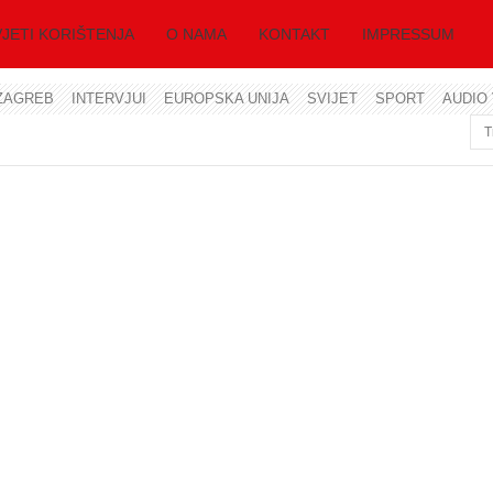
JETI KORIŠTENJA
O NAMA
KONTAKT
IMPRESSUM
ZAGREB
INTERVJUI
EUROPSKA UNIJA
SVIJET
SPORT
AUDIO 
Korisničko ime
Lozinka
Zapamti me
Zaboravili ste lozinku?
Zaboravili ste korisničko ime?