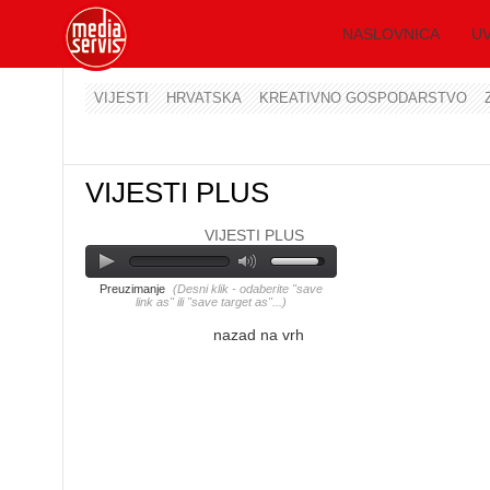
NASLOVNICA
UV
VIJESTI
HRVATSKA
KREATIVNO GOSPODARSTVO
VIJESTI PLUS
VIJESTI PLUS
Preuzimanje
(Desni klik - odaberite "save
link as" ili "save target as"...)
nazad na vrh