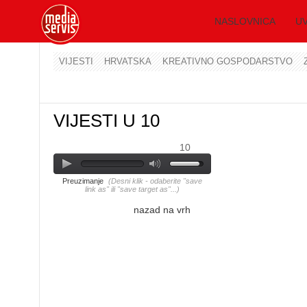
NASLOVNICA
UV
VIJESTI
HRVATSKA
KREATIVNO GOSPODARSTVO
VIJESTI U 10
10
Preuzimanje
(Desni klik - odaberite "save
link as" ili "save target as"...)
nazad na vrh