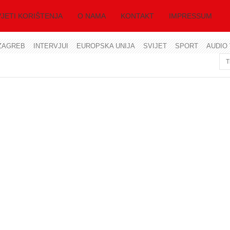
JETI KORIŠTENJA
O NAMA
KONTAKT
IMPRESSUM
ZAGREB
INTERVJUI
EUROPSKA UNIJA
SVIJET
SPORT
AUDIO 
Korisničko ime
Lozinka
Zapamti me
Zaboravili ste lozinku?
Zaboravili ste korisničko ime?