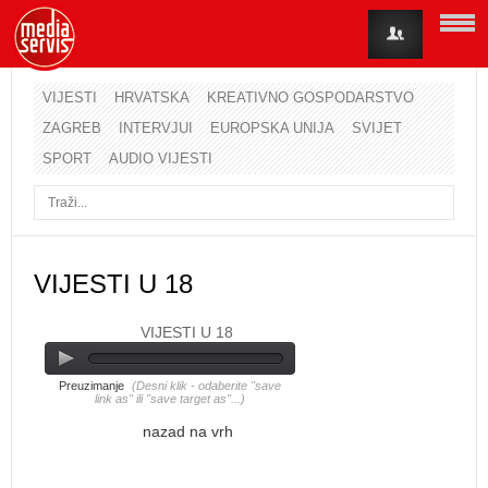
VIJESTI
HRVATSKA
KREATIVNO GOSPODARSTVO
ZAGREB
INTERVJUI
EUROPSKA UNIJA
SVIJET
Korisničko ime
SPORT
AUDIO VIJESTI
Lozinka
Zapamti me
VIJESTI U 18
VIJESTI U 18
Zaboravili ste lozinku?
Zaboravili ste korisničko ime?
Preuzimanje
(Desni klik - odaberite "save
link as" ili "save target as"...)
nazad na vrh