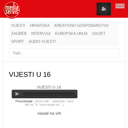
VIJESTI
HRVATSKA
KREATIVNO GOSPODARSTVO
ZAGREB
INTERVJUI
EUROPSKA UNIJA
SVIJET
Korisničko ime
SPORT
AUDIO VIJESTI
Lozinka
Zapamti me
VIJESTI U 16
VIJESTI U 16
Zaboravili ste lozinku?
Zaboravili ste korisničko ime?
Preuzimanje
(Desni klik - odaberite "save
link as" ili "save target as"...)
nazad na vrh