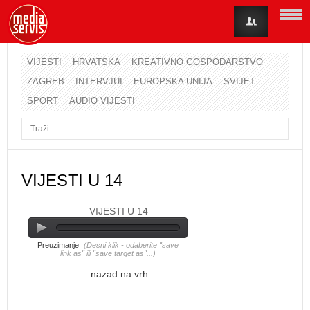
VIJESTI
HRVATSKA
KREATIVNO GOSPODARSTVO
ZAGREB
INTERVJUI
EUROPSKA UNIJA
SVIJET
Korisničko ime
SPORT
AUDIO VIJESTI
Lozinka
Zapamti me
VIJESTI U 14
VIJESTI U 14
Zaboravili ste lozinku?
Zaboravili ste korisničko ime?
Preuzimanje
(Desni klik - odaberite "save
link as" ili "save target as"...)
nazad na vrh