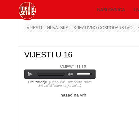
NASLOVNICA
UV
VIJESTI
HRVATSKA
KREATIVNO GOSPODARSTVO
VIJESTI U 16
VIJESTI U 16
Preuzimanje
(Desni klik - odaberite "save
link as" ili "save target as"...)
nazad na vrh