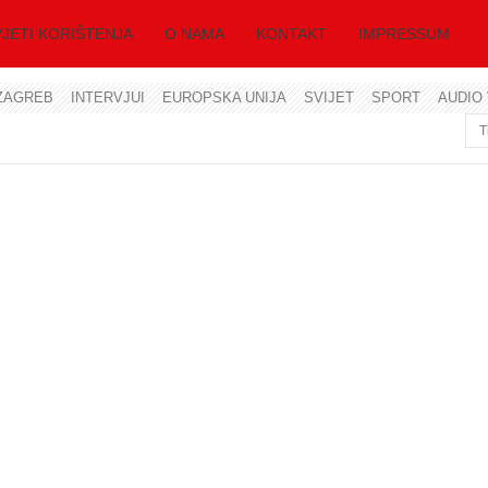
JETI KORIŠTENJA
O NAMA
KONTAKT
IMPRESSUM
ZAGREB
INTERVJUI
EUROPSKA UNIJA
SVIJET
SPORT
AUDIO 
Korisničko ime
Lozinka
Zapamti me
Zaboravili ste lozinku?
Zaboravili ste korisničko ime?